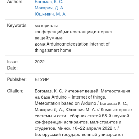
Authors:
Богомаз, К. С.
Макарич, Д. А.
Юшкевич, М. А.
Keywords:
материалы
конференций;метеостанции;интернет
вещей;умные
дома;Arduino;meteostation;internet of
things;smart home
Issue
2022
Date:
Publisher:
БГУИР
Citation:
Богомаз, К. С. Интернет вещей. Метеостанция
на базе Arduino = Internet of things.
Meteostation based on Arduino / Богомаз К. С.,
Макарич Д. А., Юшкевич М. А. // Компьютерные
системы и сети : сборник статей 58-й научной
конференции аспирантов, магистрантов и
студентов, Минск, 18–22 апреля 2022 г. /
Белорусский государственный университет