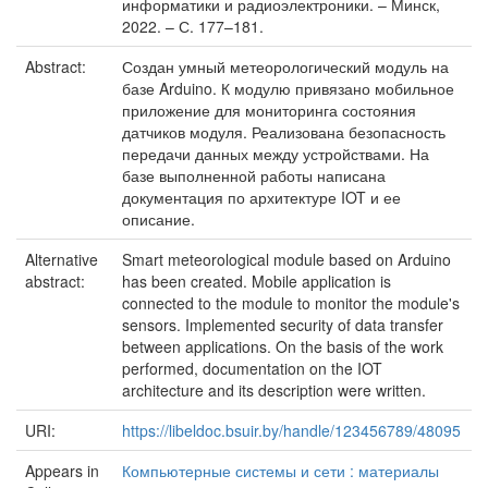
информатики и радиоэлектроники. – Минск,
2022. – С. 177–181.
Abstract:
Создан умный метеорологический модуль на
базе Arduino. К модулю привязано мобильное
приложение для мониторинга состояния
датчиков модуля. Реализована безопасность
передачи данных между устройствами. На
базе выполненной работы написана
документация по архитектуре IOT и ее
описание.
Alternative
Smart meteorological module based on Arduino
abstract:
has been created. Mobile application is
connected to the module to monitor the module's
sensors. Implemented security of data transfer
between applications. On the basis of the work
performed, documentation on the IOT
architecture and its description were written.
URI:
https://libeldoc.bsuir.by/handle/123456789/48095
Appears in
Компьютерные системы и сети : материалы