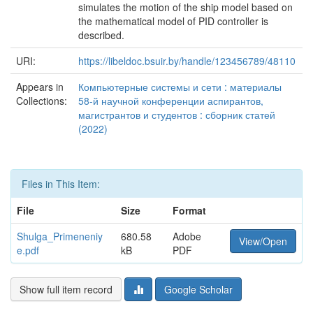
simulates the motion of the ship model based on
the mathematical model of PID controller is
described.
URI:
https://libeldoc.bsuir.by/handle/123456789/48110
Appears in
Компьютерные системы и сети : материалы
Collections:
58-й научной конференции аспирантов,
магистрантов и студентов : сборник статей
(2022)
Files in This Item:
File
Size
Format
Shulga_Primeneniy
680.58
Adobe
View/Open
e.pdf
kB
PDF
Show full item record
Google Scholar