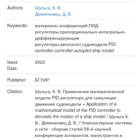
Authors:
Шульга, К. В.
Деменковец, Д. В.
Keywords:
материалы конференций;ПИД-
регуляторы;пропорционально-интегрально-
дифференцирующие
регуляторы;автопилот;судомодели;PID-
controller;controller;autopilot;ship model
Issue
2022
Date:
Publisher:
БГУИР
Citation:
Шульга, К. В. Применение математической
модели PID-регулятора для симуляции
движения судомодели = Application of a
mathematical model of the PID controller to
simulate the motion of a ship model / Шульга К.
В., Деменковец Д. В. // Компьютерные системы
и сети : сборник статей 58-й научной
конференции аспирантов, магистрантов и