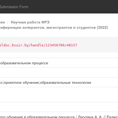
Submission Form
ики
Научная работа ФРЭ
онференции аспирантов, магистрантов и студентов (2022)
eldoc.bsuir.by/handle/123456789/48157
в образовательном процессе
с;проектное обучение;образовательные технологии
ого обучения в образовательном процессе / Лагутина А. А. // Радио