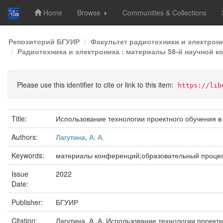
Home
Browse
Communities & Collections
Skip
Репозиторий БГУИР
Факультет радиотехники и электрон
navigation
Радиотехника и электроника : материалы 58-й научной к
Please use this identifier to cite or link to this item:
https://lib
Title:
Использование технологии проектного обучения 
Authors:
Лагутина, А. А.
Keywords:
материалы конференций;образовательный процес
Issue
2022
Date:
Publisher:
БГУИР
Citation:
Лагутина, А. А. Использование технологии проектн