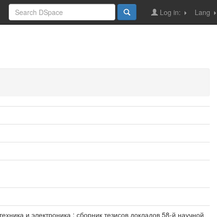
Log in:
Lang
техника и электроника : сборник тезисов докладов 58-й научной