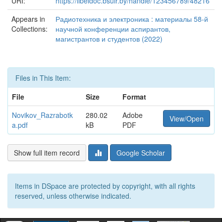
URI:
https://libeldoc.bsuir.by/handle/123456789/48216
Appears in
Радиотехника и электроника : материалы 58-й
Collections:
научной конференции аспирантов,
магистрантов и студентов (2022)
Files in This Item:
File
Size
Format
Novikov_Razrabotk
280.02
Adobe
View/Open
a.pdf
kB
PDF
Show full item record
Google Scholar
Items in DSpace are protected by copyright, with all rights
reserved, unless otherwise indicated.