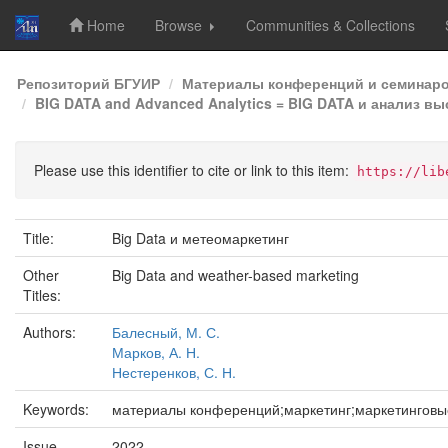
Home
Browse
Communities & Collections
Skip
Репозиторий БГУИР
Материалы конференций и семинар
navigation
BIG DATA and Advanced Analytics = BIG DATA и анализ в
Please use this identifier to cite or link to this item:
https://lib
Title:
Big Data и метеомаркетинг
Other
Big Data and weather-based marketing
Titles:
Authors:
Балесный, М. С.
Марков, А. Н.
Нестеренков, С. Н.
Keywords:
материалы конференций;маркетинг;маркетинговые 
Issue
2022