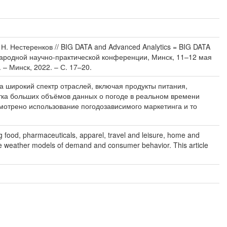
 Н. Нестеренков // BIG DATA and Advanced Analytics = BIG DATA
ународной научно-практической конференции, Минск, 11–12 мая
 – Минск, 2022. – С. 17–20.
 широкий спектр отраслей, включая продукты питания,
отка больших объёмов данных о погоде в реальном времени
смотрено использование погодозависимого маркетинга и то
ng food, pharmaceuticals, apparel, travel and leisure, home and
se weather models of demand and consumer behavior. This article