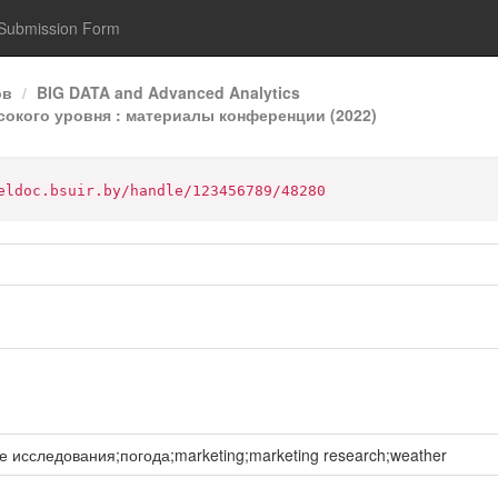
Submission Form
ов
BIG DATA and Advanced Analytics
ысокого уровня : материалы конференции (2022)
eldoc.bsuir.by/handle/123456789/48280
исследования;погода;marketing;marketing research;weather