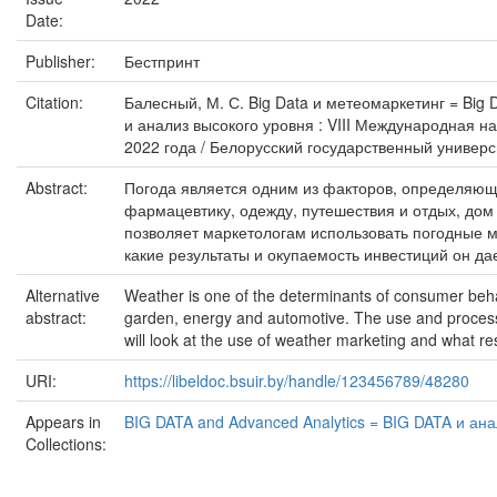
Date:
Publisher:
Бестпринт
Citation:
Балесный, М. С. Big Data и метеомаркетинг = Big D
и анализ высокого уровня : VIII Международная 
2022 года / Белорусский государственный университ
Abstract:
Погода является одним из факторов, определяющи
фармацевтику, одежду, путешествия и отдых, дом
позволяет маркетологам использовать погодные м
какие результаты и окупаемость инвестиций он дае
Alternative
Weather is one of the determinants of consumer behavi
abstract:
garden, energy and automotive. The use and process
will look at the use of weather marketing and what re
URI:
https://libeldoc.bsuir.by/handle/123456789/48280
Appears in
BIG DATA and Advanced Analytics = BIG DATA и ан
Collections: