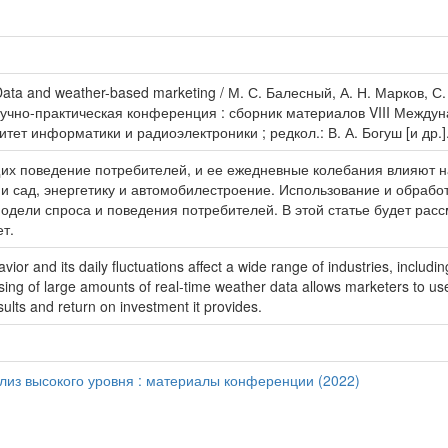
ata and weather-based marketing / М. С. Балесный, А. Н. Марков, С.
научно-практическая конференция : сборник материалов VIII Межд
ет информатики и радиоэлектроники ; редкол.: В. А. Богуш [и др.].
х поведение потребителей, и ее ежедневные колебания влияют на
 и сад, энергетику и автомобилестроение. Использование и обраб
одели спроса и поведения потребителей. В этой статье будет рас
т.
or and its daily fluctuations affect a wide range of industries, includi
ing of large amounts of real-time weather data allows marketers to u
sults and return on investment it provides.
ализ высокого уровня : материалы конференции (2022)