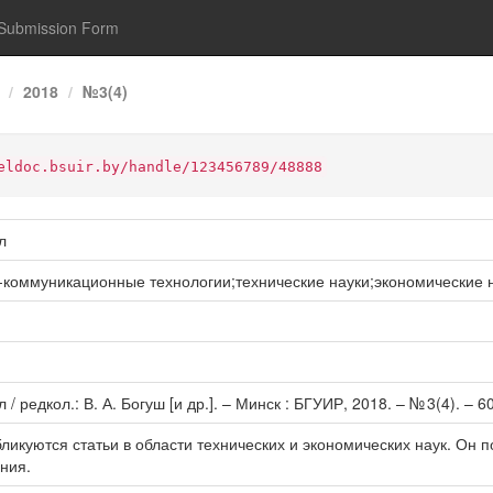
Submission Form
2018
№3(4)
eldoc.bsuir.by/handle/123456789/48888
л
оммуникационные технологии;технические науки;экономические 
едкол.: В. А. Богуш [и др.]. – Минск : БГУИР, 2018. – № 3(4). – 60
икуются статьи в области технических и экономических наук. Он
ния.