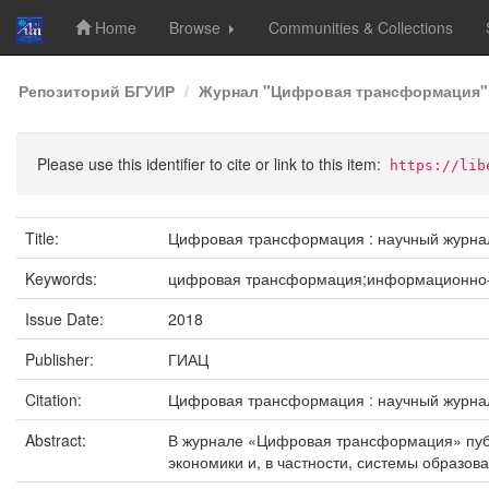
Home
Browse
Communities & Collections
Skip
Репозиторий БГУИР
Журнал "Цифровая трансформация"
navigation
Please use this identifier to cite or link to this item:
https://lib
Title:
Цифровая трансформация : научный журна
Keywords:
цифровая трансформация;информационно-к
Issue Date:
2018
Publisher:
ГИАЦ
Citation:
Цифровая трансформация : научный журнал / р
Abstract:
В журнале «Цифровая трансформация» публ
экономики и, в частности, системы образова