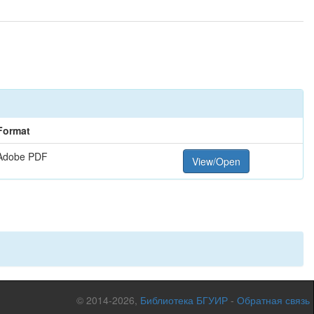
Format
Adobe PDF
View/Open
© 2014-2026,
Библиотека БГУИР
-
Обратная связь