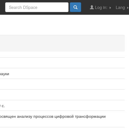
Log in:
Lang
науки
 с.
 посвящен анализу процессов цифровой трансформации