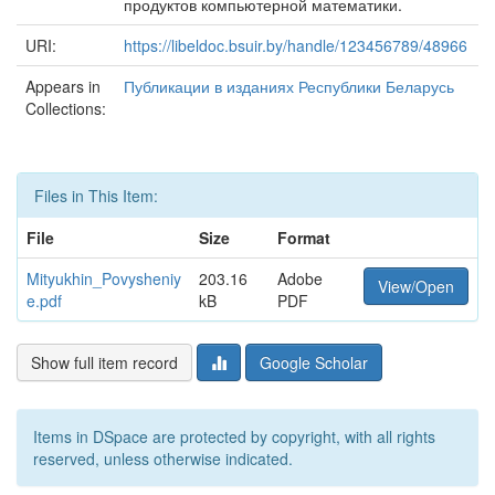
продуктов компьютерной математики.
URI:
https://libeldoc.bsuir.by/handle/123456789/48966
Appears in
Публикации в изданиях Республики Беларусь
Collections:
Files in This Item:
File
Size
Format
Mityukhin_Povysheniy
203.16
Adobe
View/Open
e.pdf
kB
PDF
Show full item record
Google Scholar
Items in DSpace are protected by copyright, with all rights
reserved, unless otherwise indicated.