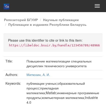
Skip
Репозиторий БГУИР
Научные публикации
navigation
Публикации в изданиях Республики Беларусь
Please use this identifier to cite or link to this item:
https://libeldoc.bsuir.by/handle/123456789/48966
Title:
Повышение математизации специальных
дисциплин технического университета
Authors:
Митюхин, А. И.
Keywords:
публикации ученых;образовательный
процесс;прикладная
математика;Matlab;инженерные программные
продукты;компьютерная математика;Industrie
4.0