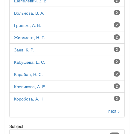
Шепелевич, З. В.
3
Вольнова, В. А.
2
Гринько, А. В.
2
Жигимонт, Н. Г.
2
Заев, К. Р.
2
Кабушева, Е. С.
2
Карабан, Н. С.
2
Клепикова, А. Е.
2
Коробова, А. Н.
2
next >
Subject