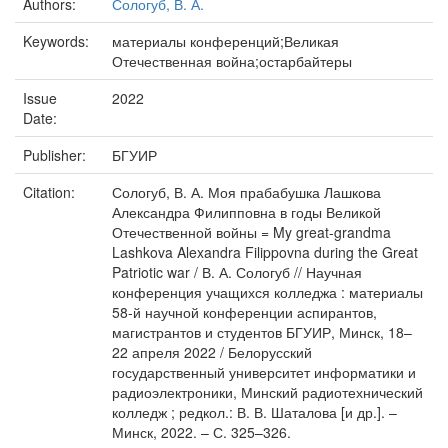
Authors:
Сологуб, В. А.
Keywords:
материалы конференций;Великая
Отечественная война;остарбайтеры
Issue
2022
Date:
Publisher:
БГУИР
Citation:
Сологуб, В. А. Моя прабабушка Лашкова
Александра Филипповна в годы Великой
Отечественной войны = My great-grandma
Lashkova Alexandra Filippovna during the Great
Patriotic war / В. А. Сологуб // Научная
конференция учащихся колледжа : материалы
58-й научной конференции аспирантов,
магистрантов и студентов БГУИР, Минск, 18–
22 апреля 2022 / Белорусский
государственный университет информатики и
радиоэлектроники, Минский радиотехнический
колледж ; редкол.: В. В. Шаталова [и др.]. –
Минск, 2022. – С. 325–326.