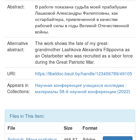
Abstract:
В работе показана судьба моей прабабушки
Лашковой Александры Филипповны, как
остарбайтера, привлеченной в качестве
рабочей силы в годы Великой Отечественной
войны.
Alternative
The work shows the fate of my great-
abstract:
grandmother Lashkova Alexandra Filippovna as
an Ostarbeiter who was recruited as a labor force
during the Great Patriotic War.
URI:
https://libeldoc.bsuir.by/handle/123456789/49105
Appears in
Научная конференция учащихся колледжа :
Collections:
материалы 58-й научной конференции (2022)
Files in This Item:
File
Size
Format
Sologub_Moya prababus
466.57
Adobe