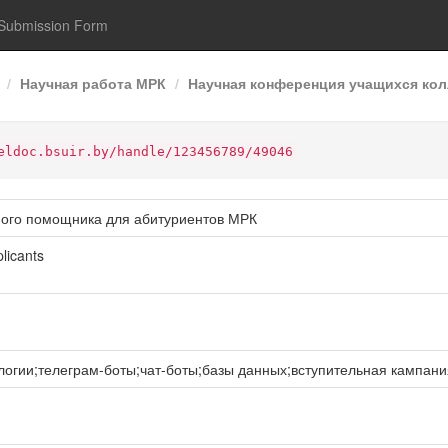
Submission Form
Научная работа МРК
Научная конференция учащихся колл
eldoc.bsuir.by/handle/123456789/49046
ьного помощника для абитуриентов МРК
licants
гии;телеграм-боты;чат-боты;базы данных;вступительная кампани