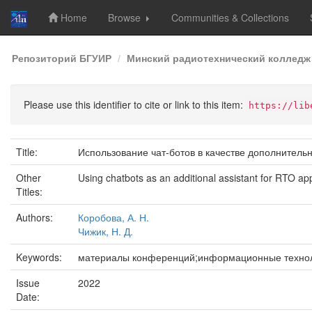
Home
Browse
Communities & Collections
Skip
Репозиторий БГУИР
Минский радиотехнический колледж
navigation
Please use this identifier to cite or link to this item:
https://lib
Title:
Использование чат-ботов в качестве дополнител
Other
Using chatbots as an additional assistant for RTO app
Titles:
Authors:
Коробова, А. Н.
Чижик, Н. Д.
Keywords:
материалы конференций;информационные техноло
Issue
2022
Date: