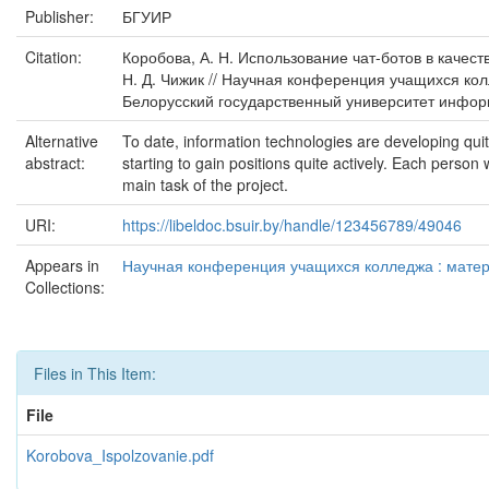
Publisher:
БГУИР
Citation:
Коробова, А. Н. Использование чат-ботов в качеств
Н. Д. Чижик // Научная конференция учащихся ко
Белорусский государственный университет информа
Alternative
To date, information technologies are developing quit
abstract:
starting to gain positions quite actively. Each person
main task of the project.
URI:
https://libeldoc.bsuir.by/handle/123456789/49046
Appears in
Научная конференция учащихся колледжа : матер
Collections:
Files in This Item:
File
Korobova_Ispolzovanie.pdf