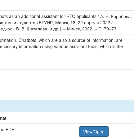
as an additional assistant for RTO applicants / А. Н. Коробова,
антов и студентов БГУИР, Минск, 18–22 апреля 2022 /
ол.: В. В. Шаталова [и др.]. – Минск, 2022. – С. 70–73.
ormation. Chatbots, which are also a source of information, are
necessary information using various assistant tools, which is the
mat
be PDF
View/Open