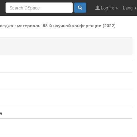
Log in:
Lang
еджа : материалы 58-й научной конференции (2022)
я