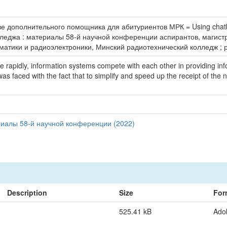
е дополнительного помощника для абитуриентов МРК = Using chatbots 
лледжа : материалы 58-й научной конференции аспирантов, магистр
тики и радиоэлектроники, Минский радиотехнический колледж ; редк
e rapidly, information systems compete with each other in providing inf
 was faced with the fact that to simplify and speed up the receipt of the 
иалы 58-й научной конференции (2022)
Description
Size
For
525.41 kB
Ado