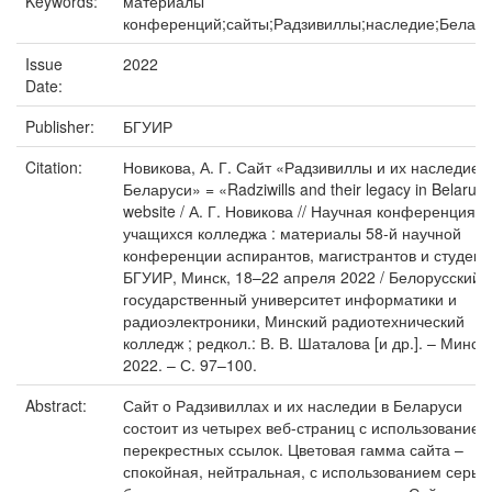
Keywords:
материалы
конференций;сайты;Радзивиллы;наследие;Белару
Issue
2022
Date:
Publisher:
БГУИР
Citation:
Новикова, А. Г. Сайт «Радзивиллы и их наследие в
Беларуси» = «Radziwills and their legacy in Belarus
website / А. Г. Новикова // Научная конференция
учащихся колледжа : материалы 58-й научной
конференции аспирантов, магистрантов и студент
БГУИР, Минск, 18–22 апреля 2022 / Белорусский
государственный университет информатики и
радиоэлектроники, Минский радиотехнический
колледж ; редкол.: В. В. Шаталова [и др.]. – Минск,
2022. – С. 97–100.
Abstract:
Сайт о Радзивиллах и их наследии в Беларуси
состоит из четырех веб-страниц с использованием
перекрестных ссылок. Цветовая гамма сайта –
спокойная, нейтральная, с использованием серых