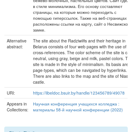
бежево-молочных, пастельных цветов. Сайт сдела
в стиле минимализма. Его основу составляют
страницы, на которые можно переходить с
помощью гиперссылок. Также на веб-страницах
расположены ссылки на карту, сайт о Несвижском
замке.
Alternative
The site about the Radziwiłłs and their heritage in
abstract:
Belarus consists of four web pages with the use of
cross-references. The color scheme of the site is cal
neutral, using gray, beige and milk, pastel colors. Th
site is made in the style of minimalism. Its basis are
page-types, which can be navigated by hyperlinks.
There are also links to the map and the site of Niasvi
castle.
URI:
https://libeldoc.bsuir.by/handle/123456789/49078
Appears in
Научная конференция учащихся колледжа :
Collections:
материалы 58-й научной конференции (2022)