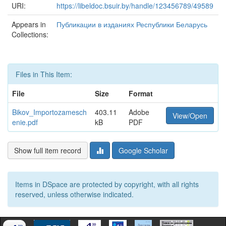
URI:
https://libeldoc.bsuir.by/handle/123456789/49589
Appears in
Публикации в изданиях Республики Беларусь
Collections:
Files in This Item:
File
Size
Format
Bikov_Importozamesch
403.11
Adobe
View/Open
enie.pdf
kB
PDF
Show full item record
Google Scholar
Items in DSpace are protected by copyright, with all rights
reserved, unless otherwise indicated.