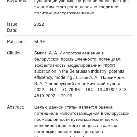
Keywords:
публикации ученых;внутренний спрос;факторы
экономического роста;денежно-кредитная
политика;импортозамещение
Issue
2022
Date:
Publisher:
БГЭУ
Citation:
Быков, А. А. Импортозамещение в
белорусской промышленности: потенциал,
эффективность, моделирование=Import
substitution in the Belarusian industry: potential,
efficiency, modeling / Быков А. А., Пархименко
В. А. // Белорусский экономический журнал. –
2022. – №1. – С. 79-96. – DOI : 10.46782/1818-
4510-2022-1-79-96.
Abstract:
Целью данной статьи является оценка
потенциала импортозамещения в белорусской
промышленности путем математического
моделирования этого процесса в рамках
нескольких возможных сценариев.