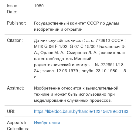
Issue
1980
Date:
Publisher:
Государственный комитет СССР по делам
изобретений и открытий
Citation:
Датчик случайных чисел : а. с. 773612 СССР :
МПК G 06 F 1/02, G 07 C 15/00 / Баканович Э.
А., Орлов М. А., Смирнова Л. А. ; заявитель и
патентообладатель Минский
радиотехнический институт. – № 2726511/18-
24 ; заявл. 12.06.1979 ; опубл. 23.10.1980. – 5
с.
Abstract:
Изобретение относится к вычислительной
технике и может быть использовано при
моделировании случайных процессов.
URI:
https://libeldoc.bsuir.by/handle/123456789/50183
Appears in
Изобретения
Collections: