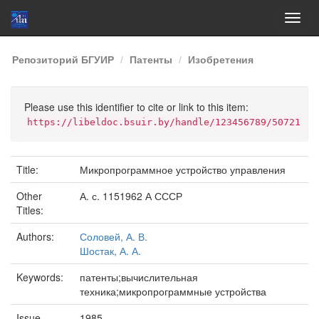
Skip
Репозиторий БГУИР
Патенты
Изобретения
navigation
Please use this identifier to cite or link to this item:
https://libeldoc.bsuir.by/handle/123456789/50721
Title:
Микропрограммное устройство управления
Other
А. с. 1151962 А СССР
Titles:
Authors:
Соловей, А. В.
Шостак, А. А.
Keywords:
патенты;вычислительная
техника;микропрограммные устройства
Issue
1985