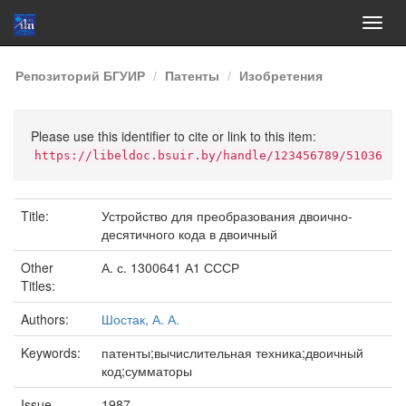
Skip
Репозиторий БГУИР
Патенты
Изобретения
navigation
Please use this identifier to cite or link to this item:
https://libeldoc.bsuir.by/handle/123456789/51036
Title:
Устройство для преобразования двоично-
десятичного кода в двоичный
Other
А. с. 1300641 А1 СССР
Titles:
Authors:
Шостак, А. А.
Keywords:
патенты;вычислительная техника;двоичный
код;сумматоры
Issue
1987