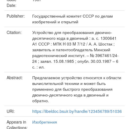
Date:
Publisher:
Государственный комитет СССР по делам
изобретений и открытий
Citation:
Устройство для преобразования двоично-
десятичного кода в двоичный : а. с. 1300641
А1 СССР : МПК H 03 M 7/12 / А. А. Шостак ;
заявитель и патентообладатель Минский
радиотехнический институт. – № 3967461/24-
24 ; заявл. 15.08.1985 ; опубл. 30.03.1987 – 6
с. : ил.
Abstract:
Предлагаемое устройство относится к области
вычислительной техники и может быть
применено для быстрого преобразования
двоично-десятичного кода в двоичный и
обратно.
URI:
https://libeldoc.bsuir.by/handle/123456789/51036
Appears in
Изобретения
Collections: