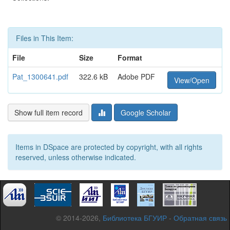
Files in This Item:
File
Size
Format
Pat_1300641.pdf
322.6 kB
Adobe PDF
View/Open
Show full item record
Google Scholar
Items in DSpace are protected by copyright, with all rights
reserved, unless otherwise indicated.
© 2014-2026,
Библиотека БГУИР
-
Обратная связь