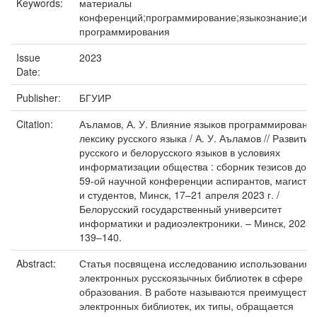
Keywords:
материалы
конференций;программирование;языкознание;ис
программирования
Issue
2023
Date:
Publisher:
БГУИР
Citation:
Аъламов, А. У. Влияние языков программировани
лексику русского языка / А. У. Аъламов // Развитие
русского и белорусского языков в условиях
информатизации общества : сборник тезисов док
59-ой научной конференции аспирантов, магистр
и студентов, Минск, 17–21 апреля 2023 г. /
Белорусский государственный университет
информатики и радиоэлектроники. – Минск, 2023. 
139–140.
Abstract:
Статья посвящена исследованию использования
электронных русскоязычных библиотек в сфере
образования. В работе называются преимущества
электронных библиотек, их типы, обращается