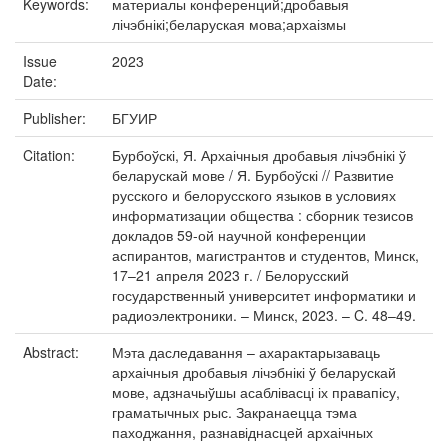
Keywords:
материалы конференций;дробавыя
лічэбнікі;беларуская мова;архаізмы
Issue
2023
Date:
Publisher:
БГУИР
Citation:
Бурбоўскі, Я. Архаічныя дробавыя лічэбнікі ў
беларускай мове / Я. Бурбоўскі // Развитие
русского и белорусского языков в условиях
информатизации общества : сборник тезисов
докладов 59-ой научной конференции
аспирантов, магистрантов и студентов, Минск,
17–21 апреля 2023 г. / Белорусский
государственный университет информатики и
радиоэлектроники. – Минск, 2023. – C. 48–49.
Abstract:
Мэта даследавання – ахарактарызаваць
архаічныя дробавыя лічэбнікі ў беларускай
мове, адзначыўшы асаблівасці іх правапісу,
граматычных рыс. Закранаецца тэма
паходжання, разнавіднасцей архаічных