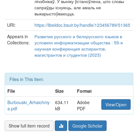
лічэбнікаў. У выніку ўстаноўлена, што словы
сапраўды існуюць, але амаль не
выкарыстоўваюцца.
URI:
https://libeldoc.bsuir.by/handle/123456789/51365
Appears in
Развитие русского и белорусского языков в
Collections:
условиях информатизации общества : 59-я
научная конференция аспирантов,
магистрантов и студентов (2023)
Files in This Item:
File
Size
Format
Burbouski_Arhaichniy
634.11
Adobe
View/Open
a.pdf
kB
PDF
Show full item record
Google Scholar