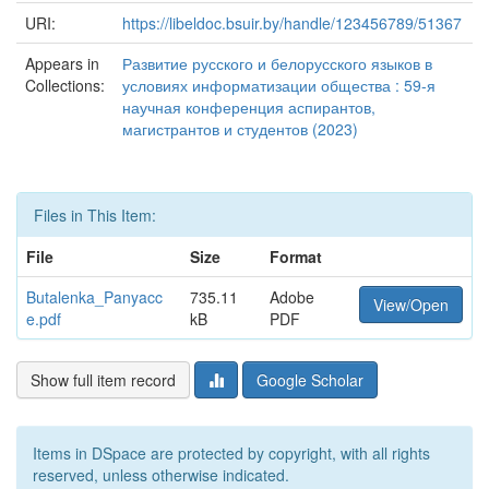
URI:
https://libeldoc.bsuir.by/handle/123456789/51367
Appears in
Развитие русского и белорусского языков в
Collections:
условиях информатизации общества : 59-я
научная конференция аспирантов,
магистрантов и студентов (2023)
Files in This Item:
File
Size
Format
Butalenka_Panyacc
735.11
Adobe
View/Open
e.pdf
kB
PDF
Show full item record
Google Scholar
Items in DSpace are protected by copyright, with all rights
reserved, unless otherwise indicated.