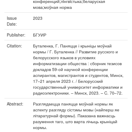
конференций;лiнгвiстыка;беларуская
мова;моўная норма
Issue
2023
Date:
Publisher:
БГУИР
Citation:
Буталенка, Г. Паняцце і крыніцы моўнай
нормы / Г. Буталенка // Развитие русского и
белорусского языков в условиях
информатизации общества : сборник тезисов
докладов 59-ой научной конференции
аспирантов, магистрантов и студентов, Минск,
17–21 апреля 2023 г. / Белорусский
государственный университет информатики и
радиоэлектроники. – Минск, 2023. – C. 70–72.
Abstract:
Разглядаецца паняцце моўнай нормы як
аспекту разгляду сістэмы мовы (найперш яе
літаратурнай формы). Паказана важнасць
разумення таго, што варта лічыць крыніцай
нормы.