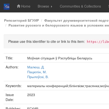
Home
Browse
Communities & Collections
Skip
Репозиторий БГУИР
Факультет доуниверситетской подг
navigation
Развитие русского и белорусского языков в условиях ин
Please use this identifier to cite or link to this item:
https://lib
Title:
Моўная сітуацыя ў Рэспубліцы Беларусь
Authors:
Малюш, Д.
Пацюпін, М.
Прылоўскі, В.
Keywords:
материалы конференций;білінгвізм;трасянка;моў
Issue
2023
Date:
Publisher:
БГУИР