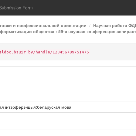
Submission Form
отовки и профессиональной ориентации
Научная работа Ф
форматизации общества : 59-я научная конференция аспиранто
eldoc.bsuir.by/handle/123456789/51475
ная інтэрферэнцыя;беларуская мова