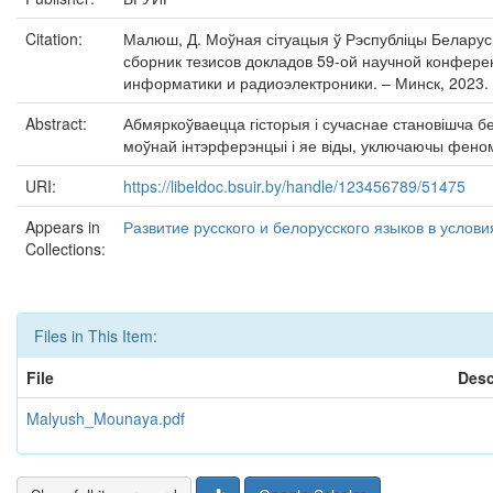
Citation:
Малюш, Д. Моўная сітуацыя ў Рэспубліцы Беларусь
сборник тезисов докладов 59-ой научной конферен
информатики и радиоэлектроники. – Минск, 2023. 
Abstract:
Абмяркоўваецца гісторыя і сучаснае становішча б
моўнай інтэрферэнцыі і яе віды, уключаючы феном
URI:
https://libeldoc.bsuir.by/handle/123456789/51475
Appears in
Развитие русского и белорусского языков в услов
Collections:
Files in This Item:
File
Desc
Malyush_Mounaya.pdf