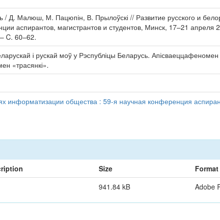
 / Д. Малюш, М. Пацюпін, В. Прылоўскі // Развитие русского и бел
ции аспирантов, магистрантов и студентов, Минск, 17–21 апреля 2
– C. 60–62.
еларускай і рускай моў у Рэспубліцы Беларусь. Апісваеццафеномен 
ен «трасянкі».
иях информатизации общества : 59-я научная конференция аспирант
ription
Size
Format
941.84 kB
Adobe 