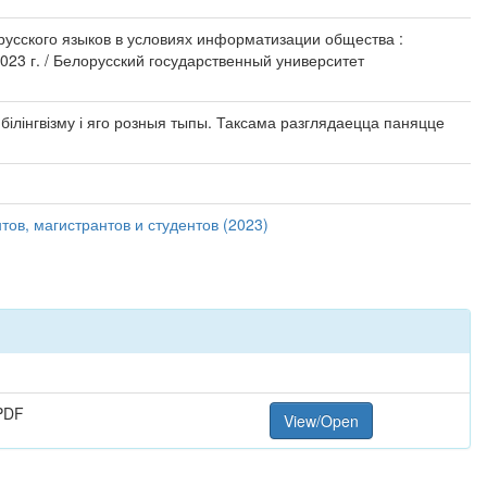
орусского языков в условиях информатизации общества :
023 г. / Белорусский государственный университет
білінгвізму і яго розныя тыпы. Таксама разглядаецца паняцце
ов, магистрантов и студентов (2023)
PDF
View/Open