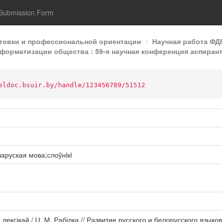
Submission Form
отовки и профессиональной ориентации
Научная работа Ф
форматизации общества : 59-я научная конференция аспиранто
eldoc.bsuir.by/handle/123456789/51512
руская мова;слоўнiкi
лексікай / Ц. М. Рабілка // Развитие русского и белорусского язык