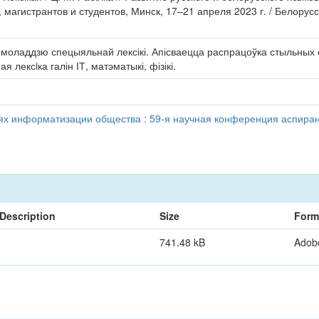
магистрантов и студентов, Минск, 17–21 апреля 2023 г. / Белору
оладдзю спецыяльнай лексікі. Апісваецца распрацоўка стыльных с
лексiка галін ІТ, матэматыкі, фізікі.
иях информатизации общества : 59-я научная конференция аспирант
Description
Size
Form
741.48 kB
Adob