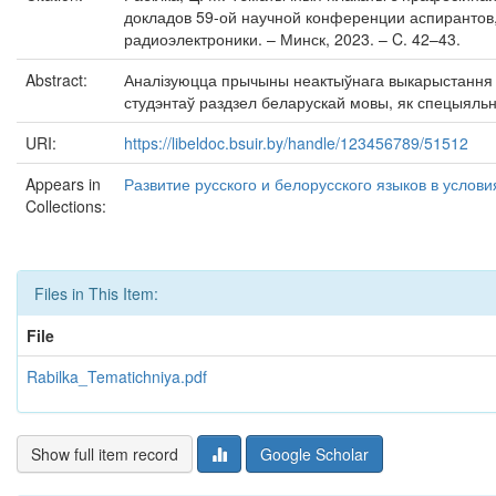
докладов 59-ой научной конференции аспирантов, 
радиоэлектроники. – Минск, 2023. – C. 42–43.
Abstract:
Аналізуюцца прычыны неактыўнага выкарыстання м
студэнтаў раздзел беларускай мовы, як спецыяльная 
URI:
https://libeldoc.bsuir.by/handle/123456789/51512
Appears in
Развитие русского и белорусского языков в услов
Collections:
Files in This Item:
File
Rabilka_Tematichniya.pdf
Show full item record
Google Scholar