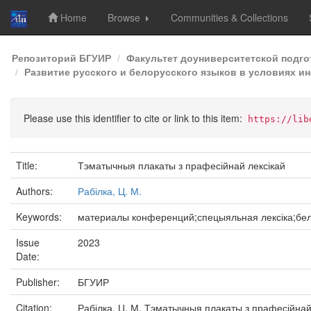
Home
Browse
Communities & Collections
Skip
Репозиторий БГУИР
Факультет доуниверситетской подг
navigation
Развитие русского и белорусского языков в условиях ин
Please use this identifier to cite or link to this item:
https://lib
Title:
Тэматычныя плакаты з прафесійнай лексікай
Authors:
Рабілка, Ц. М.
Keywords:
материалы конференций;спецыяльная лексіка;бела
Issue
2023
Date:
Publisher:
БГУИР
Citation:
Рабілка, Ц. М. Тэматычныя плакаты з прафесійнай 