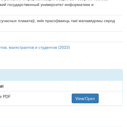
сский государственный университет информатики и
учасных плакатаў, якiя прасоўваюць такi малавядомы сярод
ов, магистрантов и студентов (2023)
at
e PDF
View/Open