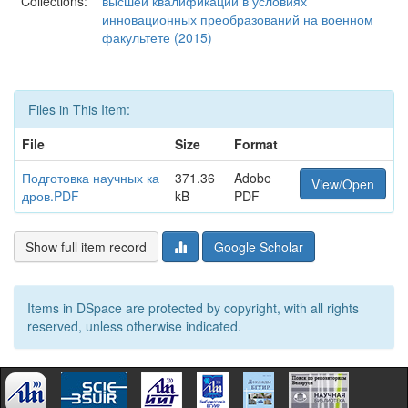
Collections:
высшей квалификации в условиях
инновационных преобразований на военном
факультете (2015)
Files in This Item:
File
Size
Format
Подготовка научных ка
371.36
Adobe
View/Open
дров.PDF
kB
PDF
Show full item record
Google Scholar
Items in DSpace are protected by copyright, with all rights
reserved, unless otherwise indicated.