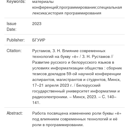
Keywords:
материалы
конференций;программирование;специальная
лексика;история программирования
Issue
2023
Date:
Publisher:
БГУИР
Citation:
Рустамов, З. Н. Влияние современных
технологий на букву «ё» / З. Н. Рустамов //
Развитие русского и белорусского языков в
условиях информатизации общества : сборник
тезисов докладов 59-ой научной конференции
аспирантов, магистрантов и студентов, Минск,
17–21 апреля 2023 г. / Белорусский
государственный университет информатики и
радиоэлектроники. – Минск, 2023. – C. 140–
141.
Abstract:
Работа посвящена изменению роли буквы «ё»
под влиянием современных технологий и её
роли в программировании.