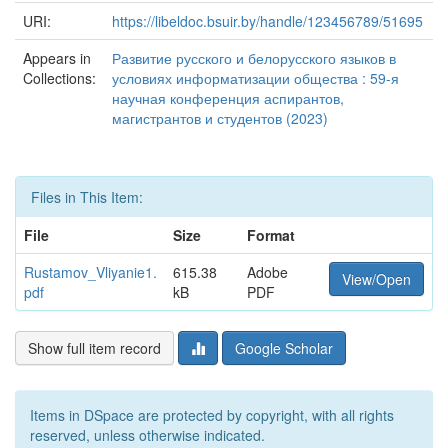
URI:
https://libeldoc.bsuir.by/handle/123456789/51695
Appears in
Развитие русского и белорусского языков в
Collections:
условиях информатизации общества : 59-я
научная конференция аспирантов,
магистрантов и студентов (2023)
Files in This Item:
File
Size
Format
Rustamov_Vliyanie1.
615.38
Adobe
View/Open
pdf
kB
PDF
Show full item record
Google Scholar
Items in DSpace are protected by copyright, with all rights
reserved, unless otherwise indicated.