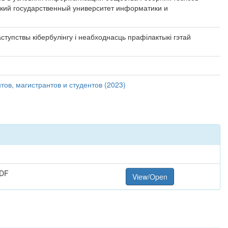
сский государственный университет информатики и
ступствы кібербулінгу і неабходнасць прафілактыкі гэтай
ов, магистрантов и студентов (2023)
PDF
View/Open