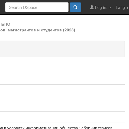
Log in:
Lang
ДПиПО
в, магистрантов и студентов (2023)
зыков в условиях информатизации общества : сборник тезисов