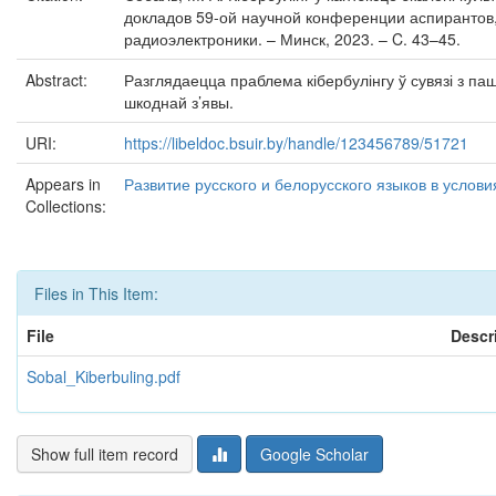
докладов 59-ой научной конференции аспирантов, 
радиоэлектроники. – Минск, 2023. – C. 43–45.
Abstract:
Разглядаецца праблема кібербулінгу ў сувязі з па
шкоднай з’явы.
URI:
https://libeldoc.bsuir.by/handle/123456789/51721
Appears in
Развитие русского и белорусского языков в услов
Collections:
Files in This Item:
File
Descr
Sobal_Kiberbuling.pdf
Show full item record
Google Scholar