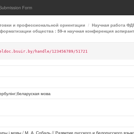
Submission Form
отовки и профессиональной ориентации
Научная работа Ф
форматизации общества : 59-я научная конференция аспиранто
eldoc.bsuir.by/handle/123456789/51721
ербулінг;беларуская мова
льтуры і мовы / М. А. Собаль // Развитие русского и белорусского я