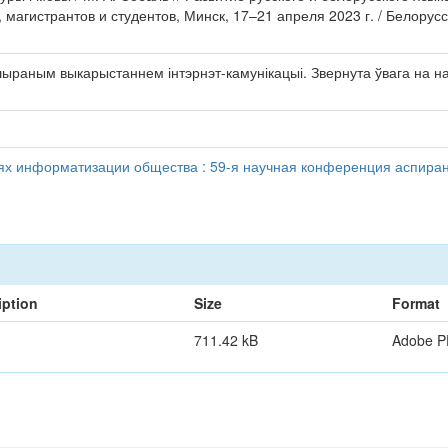
магистрантов и студентов, Минск, 17–21 апреля 2023 г. / Белору
шыраным выкарыстаннем інтэрнэт-камунікацыі. Звернута ўвага на на
иях информатизации общества : 59-я научная конференция аспирант
iption
Size
Format
711.42 kB
Adobe 