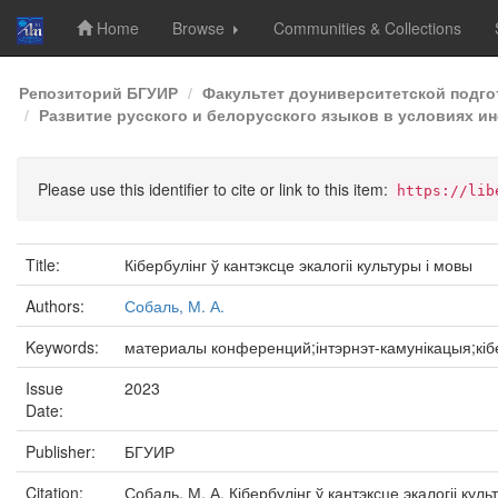
Home
Browse
Communities & Collections
Skip
Репозиторий БГУИР
Факультет доуниверситетской подг
navigation
Развитие русского и белорусского языков в условиях ин
Please use this identifier to cite or link to this item:
https://lib
Title:
Кібербулінг ў кантэксце экалогіі культуры і мовы
Authors:
Собаль, М. А.
Keywords:
материалы конференций;інтэрнэт-камунікацыя;кіб
Issue
2023
Date:
Publisher:
БГУИР
Citation:
Собаль, М. А. Кібербулінг ў кантэксце экалогіі ку