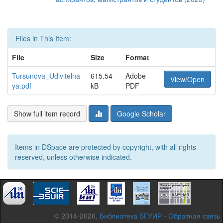
Files in This Item:
File
Size
Format
Tursunova_Udivitelna
615.54
Adobe
View/Open
ya.pdf
kB
PDF
Show full item record
Google Scholar
Items in DSpace are protected by copyright, with all rights
reserved, unless otherwise indicated.
© 2014-2026,
Библиотека БГУИР
-
Обратная связь