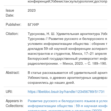
конференций;Узбекистан;культурология;достопри
Issue
2023
Date:
Publisher:
БГУИР
Citation:
Турсунова, Н. Ш. Удивительная архитектура Узбеки
Турсунова // Развитие русского и белорусского язы
условиях информатизации общества : сборник тез
докладов 59-ой научной конференции аспирантов
магистрантов и студентов, Минск, 17–21 апреля 202
Белорусский государственный университет инфор
радиоэлектроники. – Минск, 2023. – C. 189–190.
Abstract:
В статье рассказывается об удивительной архитек
Узбекистана, о древних архитектурных шедеврах,
сохранились до наших дней.
URI:
https://libeldoc.bsuir.by/handle/123456789/51731
Appears in
Развитие русского и белорусского языков в услови
Collections:
информатизации общества : 59-я научная конфе
аспирантов, магистрантов и студентов (2023)