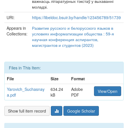
важнасць літаратурных тэкстаў у выхаванні
моладзі.
URI:
https://libeldoc.bsuir.by/handle/123456789/51739
Appears in
Развитие русского и белорусского языков в
Collections:
условиях информатизации общества : 59-я
научная конференция аспирантов,
магистрантов и студентов (2023)
Files in This Item:
File
Size
Format
Yarovich_Suchasnay
634.24
Adobe
View/Open
a.pdf
kB
PDF
Show full item record
Google Scholar