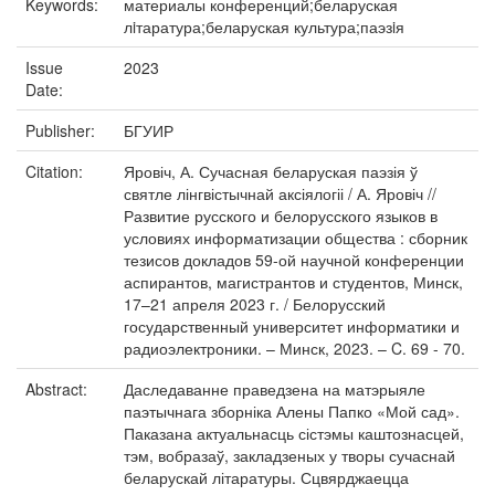
Keywords:
материалы конференций;беларуская
лiтаратура;беларуская культура;паэзiя
Issue
2023
Date:
Publisher:
БГУИР
Citation:
Яровіч, А. Сучасная беларуская паэзія ў
святле лінгвістычнай аксіялогіі / А. Яровіч //
Развитие русского и белорусского языков в
условиях информатизации общества : сборник
тезисов докладов 59-ой научной конференции
аспирантов, магистрантов и студентов, Минск,
17–21 апреля 2023 г. / Белорусский
государственный университет информатики и
радиоэлектроники. – Минск, 2023. – C. 69 - 70.
Abstract:
Даследаванне праведзена на матэрыяле
паэтычнага зборніка Алены Папко «Мой сад».
Паказана актуальнасць сістэмы каштознасцей,
тэм, вобразаў, закладзеных у творы сучаснай
беларускай літаратуры. Сцвярджаецца