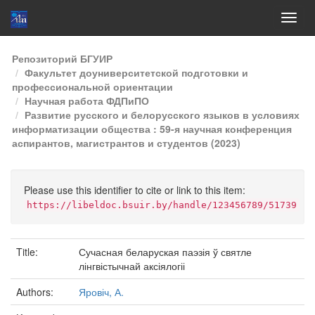
Skip
Репозиторий БГУИР
navigation
Факультет доуниверситетской подготовки и
профессиональной ориентации
Научная работа ФДПиПО
Развитие русского и белорусского языков в условиях
информатизации общества : 59-я научная конференция
аспирантов, магистрантов и студентов (2023)
Please use this identifier to cite or link to this item:
https://libeldoc.bsuir.by/handle/123456789/51739
Title:
Сучасная беларуская паэзія ў святле
лінгвістычнай аксіялогіі
Authors:
Яровіч, А.