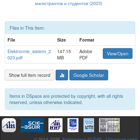
магистрантов и студентов (2023)
Files in This Item:
File
Size
Format
Elektronnie_sistemi_2
147.15
Adobe
View/Open
023.pdf
MB
PDF
Show full item record
Google Scholar
Items in DSpace are protected by copyright, with all rights
reserved, unless otherwise indicated.
© 2014-2026,
Библиотека БГУИР
-
Обратная связь