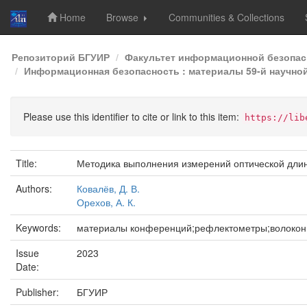
Home
Browse
Communities & Collections
Skip
Репозиторий БГУИР
Факультет информационной безопас
navigation
Информационная безопасность : материалы 59-й научной
Please use this identifier to cite or link to this item:
https://lib
Title:
Методика выполнения измерений оптической дли
Authors:
Ковалёв, Д. В.
Орехов, А. К.
Keywords:
материалы конференций;рефлектометры;волоконн
Issue
2023
Date:
Publisher:
БГУИР