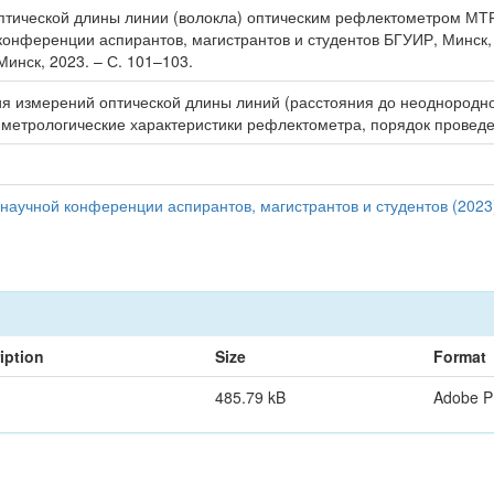
птической длины линии (волокла) оптическим рефлектометром МТР6
конференции аспирантов, магистрантов и студентов БГУИР, Минск, 
инск, 2023. – С. 101–103.
я измерений оптической длины линий (расстояния до неоднородн
 метрологические характеристики рефлектометра, порядок провед
аучной конференции аспирантов, магистрантов и студентов (2023
iption
Size
Format
485.79 kB
Adobe 