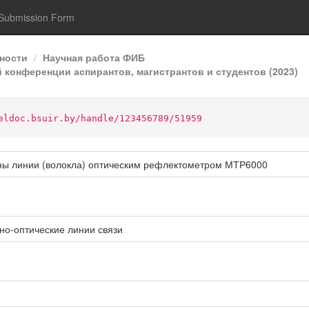
Submission Form
ности
Научная работа ФИБ
 конференции аспирантов, магистрантов и студентов (2023)
eldoc.bsuir.by/handle/123456789/51959
ны линии (волокла) оптическим рефлектометром МТР6000
о-оптические линии связи