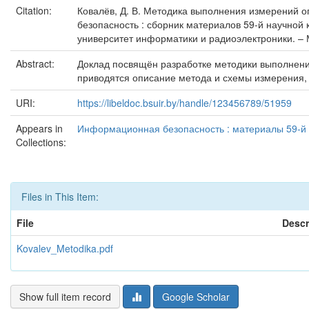
Citation:
Ковалёв, Д. В. Методика выполнения измерений о
безопасность : сборник материалов 59-й научной 
университет информатики и радиоэлектроники. – М
Abstract:
Доклад посвящён разработке методики выполнени
приводятся описание метода и схемы измерения,
URI:
https://libeldoc.bsuir.by/handle/123456789/51959
Appears in
Информационная безопасность : материалы 59-й н
Collections:
Files in This Item:
File
Descr
Kovalev_Metodika.pdf
Show full item record
Google Scholar