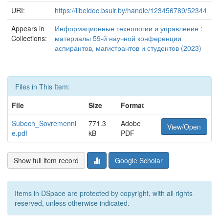
URI:
https://libeldoc.bsuir.by/handle/123456789/52344
Appears in
Информационные технологии и управление :
Collections:
материалы 59-й научной конференции
аспирантов, магистрантов и студентов (2023)
Files in This Item:
File
Size
Format
Suboch_Sovremenni
771.3
Adobe
View/Open
e.pdf
kB
PDF
Show full item record
Google Scholar
Items in DSpace are protected by copyright, with all rights
reserved, unless otherwise indicated.