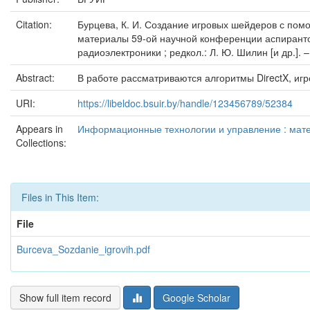
Citation:
Бурцева, К. И. Создание игровых шейдеров с помощ
материалы 59-ой научной конференции аспирантов
радиоэлектроники ; редкол.: Л. Ю. Шилин [и др.]. –
Abstract:
В работе рассматриваются алгоритмы DirectX, иг
URI:
https://libeldoc.bsuir.by/handle/123456789/52384
Appears in
Информационные технологии и управление : матер
Collections:
Files in This Item:
File
Burceva_Sozdanie_igrovih.pdf
Show full item record
Google Scholar