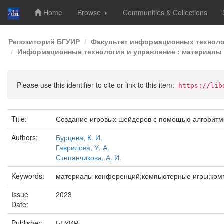
Home
Browse
Communities & Collections
Skip
Репозиторий БГУИР
Факультет информационных техноло
navigation
Информационные технологии и управление : материалы 5
Please use this identifier to cite or link to this item:
https://lib
Title:
Создание игровых шейдеров с помощью алгоритмо
Authors:
Бурцева, К. И.
Гаврилова, У. А.
Степанчикова, А. И.
Keywords:
материалы конференций;компьютерные игры;комп
Issue
2023
Date:
Publisher:
БГУИР