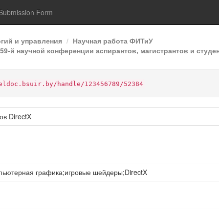
Submission Form
гий и управления
Научная работа ФИТиУ
9-й научной конференции аспирантов, магистрантов и студен
eldoc.bsuir.by/handle/123456789/52384
в DirectX
ьютерная графика;игровые шейдеры;DirectX