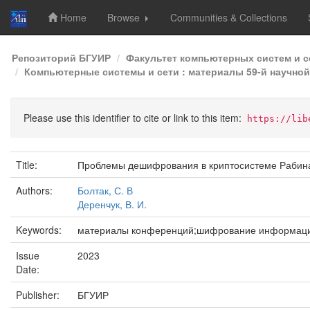
Home
Browse
Communities & Collections
Skip
Репозиторий БГУИР
Факультет компьютерных систем и с
navigation
Компьютерные системы и сети : материалы 59-й научной 
Please use this identifier to cite or link to this item:
https://lib
Title:
Проблемы дешифрования в криптосистеме Рабин
Authors:
Болтак, С. В
Деренчук, В. И.
Keywords:
материалы конференций;шифрование информаци
Issue
2023
Date:
Publisher:
БГУИР