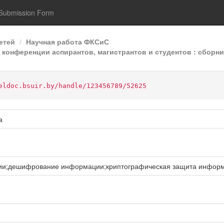
Submission Form
етей
Научная работа ФКСиС
конференции аспирантов, магистрантов и студентов : сборник
eldoc.bsuir.by/handle/123456789/52625
а
и;дешифрование информации;криптографическая защита инфор