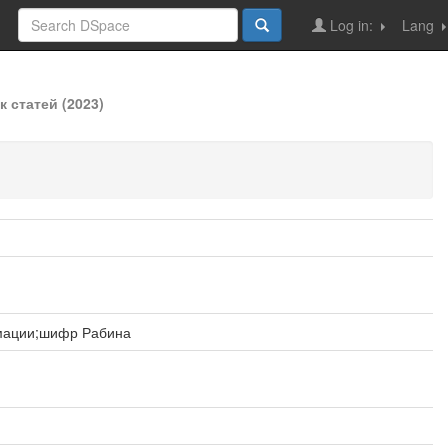
Log in:
Lang
 статей (2023)
мации;шифр Рабина