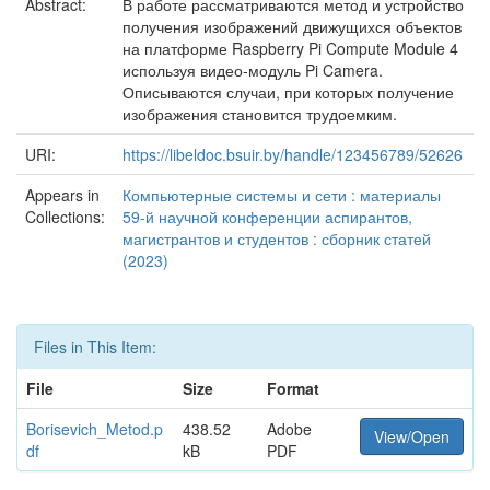
Abstract:
В работе рассматриваются метод и устройство
получения изображений движущихся объектов
на платформе Raspberry Pi Compute Module 4
используя видео-модуль Pi Camera.
Описываются случаи, при которых получение
изображения становится трудоемким.
URI:
https://libeldoc.bsuir.by/handle/123456789/52626
Appears in
Компьютерные системы и сети : материалы
Collections:
59-й научной конференции аспирантов,
магистрантов и студентов : сборник статей
(2023)
Files in This Item:
File
Size
Format
Borisevich_Metod.p
438.52
Adobe
View/Open
df
kB
PDF