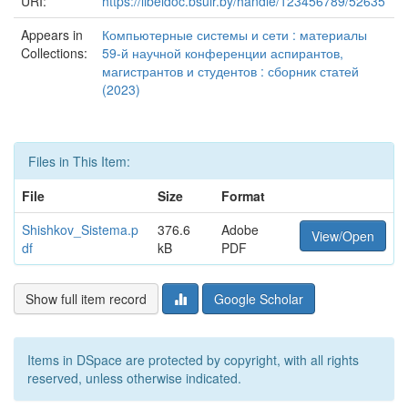
URI:
https://libeldoc.bsuir.by/handle/123456789/52635
Appears in
Компьютерные системы и сети : материалы
Collections:
59-й научной конференции аспирантов,
магистрантов и студентов : сборник статей
(2023)
Files in This Item:
File
Size
Format
Shishkov_Sistema.p
376.6
Adobe
View/Open
df
kB
PDF
Show full item record
Google Scholar
Items in DSpace are protected by copyright, with all rights
reserved, unless otherwise indicated.