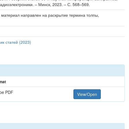
адиоэлектроники. – Минск, 2023. – С. 568–569.
й материал направлен на раскрытие термина толпы,
ик статей (2023)
mat
be PDF
View/Open