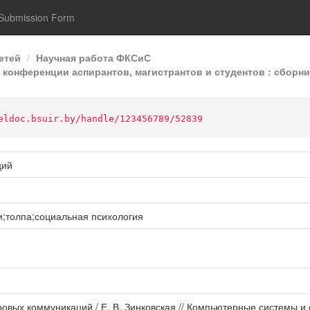
Submission Form
етей
Научная работа ФКСиС
конференции аспирантов, магистрантов и студентов : сборник
eldoc.bsuir.by/handle/123456789/52839
ций
;толпа;социальная психология
ровых коммуникаций / Е. В. Зинковская // Компьютерные системы и 