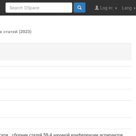
Log in:
Lang
 статей (2023)
сети : сборник статей 59-й научной конференции аспирантов,