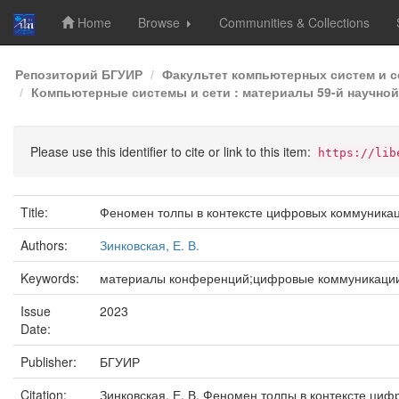
Home
Browse
Communities & Collections
Skip
Репозиторий БГУИР
Факультет компьютерных систем и с
navigation
Компьютерные системы и сети : материалы 59-й научной 
Please use this identifier to cite or link to this item:
https://lib
Title:
Феномен толпы в контексте цифровых коммуника
Authors:
Зинковская, Е. В.
Keywords:
материалы конференций;цифровые коммуникации
Issue
2023
Date:
Publisher:
БГУИР
Citation:
Зинковская, Е. В. Феномен толпы в контексте циф