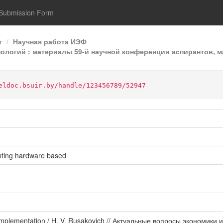
Submission Form
т
Научная работа ИЭФ
огий : материалы 59-й научной конференции аспирантов, ма
eldoc.bsuir.by/handle/123456789/52947
ting hardware based
 implementation / H. V. Rusakovich // Актуальные вопросы экономик