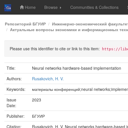
Home
Browse
Communities & Collections
Skip
Репозиторий БГУИР
Инженерно-экономический факульте
navigation
Актуальные вопросы экономики и информационных технол
Please use this identifier to cite or link to this item:
https://lib
Title:
Neural networks hardware-based implementation
Authors:
Rusakovich, H. V.
Keywords:
материалы конференций;neural networks;implemen
Issue
2023
Date:
Publisher:
БГУИР
Citation:
Rusakovich, H. V. Neural networks hardware-based