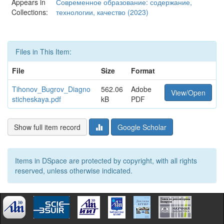
Appears in
Современное образование: содержание,
Collections:
технологии, качество (2023)
Files in This Item:
File
Size
Format
Tihonov_Bugrov_Diagno
562.06
Adobe
View/Open
sticheskaya.pdf
kB
PDF
Show full item record
Google Scholar
Items in DSpace are protected by copyright, with all rights
reserved, unless otherwise indicated.