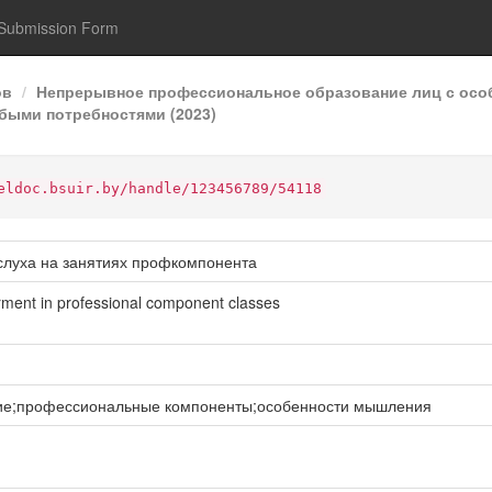
Submission Form
ов
Непрерывное профессиональное образование лиц с осо
быми потребностями (2023)
eldoc.bsuir.by/handle/123456789/54118
слуха на занятиях профкомпонента
irment in professional component classes
ие;профессиональные компоненты;особенности мышления