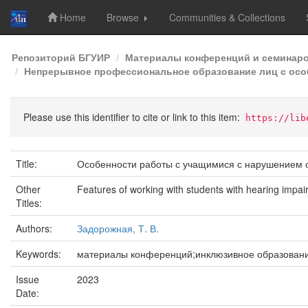
Home
Browse
Communities & Collections
Skip
Репозиторий БГУИР
Материалы конференций и семинар
navigation
Непрерывное профессиональное образование лиц с осо
Please use this identifier to cite or link to this item:
https://lib
Title:
Особенности работы с учащимися с нарушением 
Other
Features of working with students with hearing impa
Titles:
Authors:
Задорожная, Т. В.
Keywords:
материалы конференций;инклюзивное образован
Issue
2023
Date: