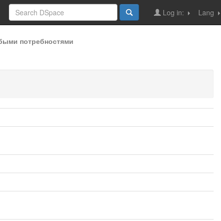
Log in:
Lang
быми потребностями