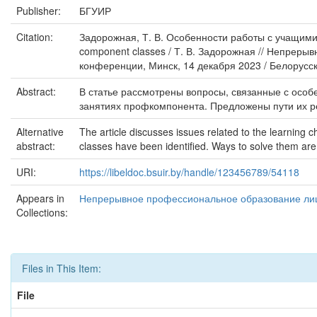
Publisher:
БГУИР
Citation:
Задорожная, Т. В. Особенности работы с учащимися
component classes / Т. В. Задорожная // Непрер
конференции, Минск, 14 декабря 2023 / Белорусски
Abstract:
В статье рассмотрены вопросы, связанные с осо
занятиях профкомпонента. Предложены пути их 
Alternative
The article discusses issues related to the learning 
abstract:
classes have been identified. Ways to solve them ar
URI:
https://libeldoc.bsuir.by/handle/123456789/54118
Appears in
Непрерывное профессиональное образование лиц
Collections:
Files in This Item:
File