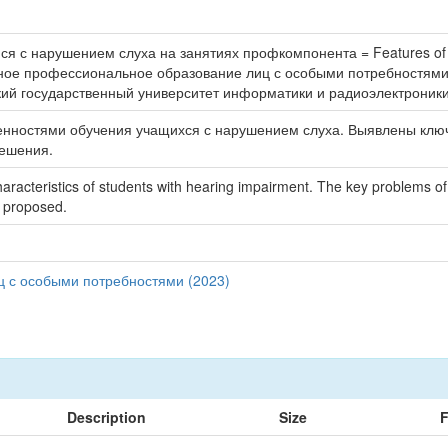
 с нарушением слуха на занятиях профкомпонента = Features of work
ывное профессиональное образование лиц с особыми потребностями
й государственный университет информатики и радиоэлектроники ; р
бенностями обучения учащихся с нарушением слуха. Выявлены клю
решения.
characteristics of students with hearing impairment. The key problems o
e proposed.
 с особыми потребностями (2023)
Description
Size
F