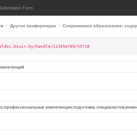
Submission Form
ов
Другие конференции
Современное образование: содерж
eldoc.bsuir.by/handle/123456789/55718
компетенций
с;профессиональные компетенции;подготовка специалистов;инже