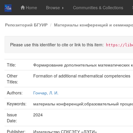
Home
Browse
Communities & Collections
Skip
Репозиторий БГУИР
Материалы конференций и семинар
navigation
Please use this identifier to cite or link to this item:
https://lib
Title:
Формирование дополнительных математических 
Other
Formation of additional mathematical competencies
Titles:
Authors:
Гончар, Л. И.
Keywords:
материалы конференций;образовательный процес
Issue
2024
Date:
Publisher:
Издательство СПбГЭТУ «ЛЭТИ»