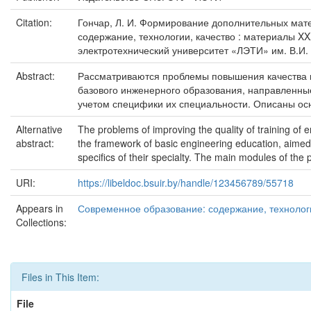
Citation:
Гончар, Л. И. Формирование дополнительных матема
содержание, технологии, качество : материалы X
электротехнический университет «ЛЭТИ» им. В.И. 
Abstract:
Рассматриваются проблемы повышения качества 
базового инженерного образования, направленн
учетом специфики их специальности. Описаны о
Alternative
The problems of improving the quality of training o
abstract:
the framework of basic engineering education, aimed 
specifics of their specialty. The main modules of th
URI:
https://libeldoc.bsuir.by/handle/123456789/55718
Appears in
Современное образование: содержание, технологи
Collections:
Files in This Item:
File