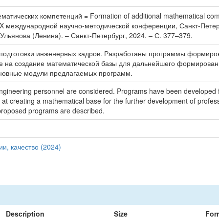
тических компетенций = Formation of additional mathematical comp
XX международной научно-методической конференции, Санкт-Петербу
Ульянова (Ленина). – Санкт-Петербург, 2024. – С. 377–379.
подготовки инженерных кадров. Разработаны программы формиров
ые на создание математической базы для дальнейшего формирова
сновные модули предлагаемых программ.
f engineering personnel are considered. Programs have been developed f
at creating a mathematical base for the further development of profess
e proposed programs are described.
и, качество (2024)
Description
Size
For