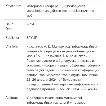
Keywords:
материалы конференций;беларуская
мова;iнфармацыйныя тэхналогii;вывучэнне
моў
Issue
2024
Date:
Publisher:
БГУИР
Citation:
Казачэнка, А. Е. Магчымасцi iнфармацыйных
тэхналогiй у працэсе вывучэння беларускай
мовы / А. Е. Казачэнка, I. К. Камiнская /
Развитие русского и белорусского языков в
условиях информатизации общества : сборник
тезисов докладов 60-ой научной конференции
аспирантов, магистрантов и студентов, Минск,
22–26 апреля 2024 г. / Белорусский
государственный университет информатики и
радиоэлектроники. – Минск, 2024. – C. 46–47.
Abstract:
У рабоце вызначаюцца магчымасцi
iнфармацыйных тэхналогiй у працэсе