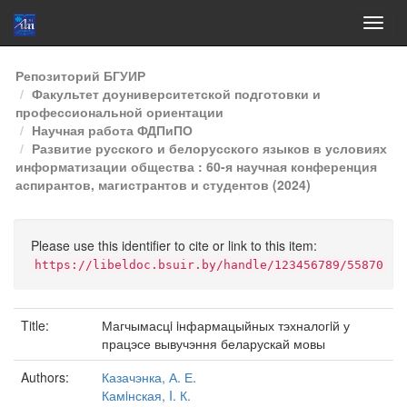
Skip
Репозиторий БГУИР
navigation
Факультет доуниверситетской подготовки и
профессиональной ориентации
Научная работа ФДПиПО
Развитие русского и белорусского языков в условиях
информатизации общества : 60-я научная конференция
аспирантов, магистрантов и студентов (2024)
Please use this identifier to cite or link to this item:
https://libeldoc.bsuir.by/handle/123456789/55870
Title:
Магчымасцi iнфармацыйных тэхналогiй у
працэсе вывучэння беларускай мовы
Authors:
Казачэнка, А. Е.
Камiнская, I. К.