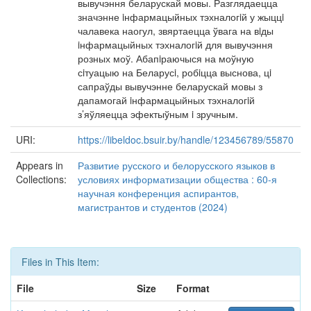
вывучэння беларускай мовы. Разглядаецца
значэнне iнфармацыйных тэхналогiй у жыццi
чалавека наогул, звяртаецца ўвага на вiды
iнфармацыйных тэхналогiй для вывучэння
розных моў. Абапiраючыся на моўную
сiтуацыю на Беларусi, робiцца выснова, цi
сапраўды вывучэнне беларускай мовы з
дапамогай iнфармацыйных тэхналогiй
з’яўляецца эфектыўным i зручным.
URI:
https://libeldoc.bsuir.by/handle/123456789/55870
Appears in
Развитие русского и белорусского языков в
Collections:
условиях информатизации общества : 60-я
научная конференция аспирантов,
магистрантов и студентов (2024)
Files in This Item:
File
Size
Format