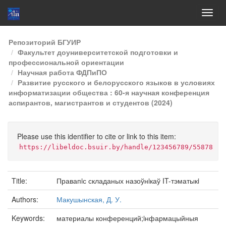
Skip
Репозиторий БГУИР
navigation
Факультет доуниверситетской подготовки и
профессиональной ориентации
Научная работа ФДПиПО
Развитие русского и белорусского языков в условиях
информатизации общества : 60-я научная конференция
аспирантов, магистрантов и студентов (2024)
Please use this identifier to cite or link to this item:
https://libeldoc.bsuir.by/handle/123456789/55878
Title:
Правапiс складаных назоўнiкаў IT-тэматыкi
Authors:
Макушынская, Д. У.
Keywords:
материалы конференций;iнфармацыйныя