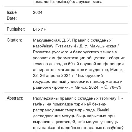
тэхналогii;тэрмiны;беларуская мова
Issue
2024
Date:
Publisher:
БГУИР
Citation:
Макушынская, Д. У. Правапiс складаных
назоўнiкаў IT-тэматыкi / Д. У. Макушынская /
Развитие русского и белорусского языков в
условиях информатизации общества : сборник
тезисов докладов 60-ой научной конференции
аспирантов, магистрантов и студентов, Минск,
22–26 апреля 2024 г. / Белорусский
государственный университет информатики и
радиоэлектроники. – Минск, 2024. – C. 78–79.
Abstract:
Разгледжаны правапiс скпаданых тэрмiнаў IТ-
галiны на прыкладзе тэрмiнаў бэкэнд-
распрацоўшчык смарт-прылада. Bынiкi
даследавання могуць быць карысныя пры
вырашэны цяжкасцей, якiя могуць узыкнуць
пры нaпicaннi падобных скпаданых назоўнiкаў.