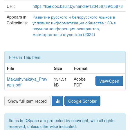
URI:
https://libeldoc.bsuir.by/handle/123456789/55878
Appears in
Развитие русского и белорусского языков в
Collections:
условиях информатизации общества : 60-я
научная конференция аспирантов,
магистрантов и студентов (2024)
Files in This Item:
File
Size
Format
Makushynskaya_Prav
134.51
Adobe
View/Open
apis.pdf
kB
PDF
Show full item record
Google Scholar
Items in DSpace are protected by copyright, with all rights
reserved, unless otherwise indicated.