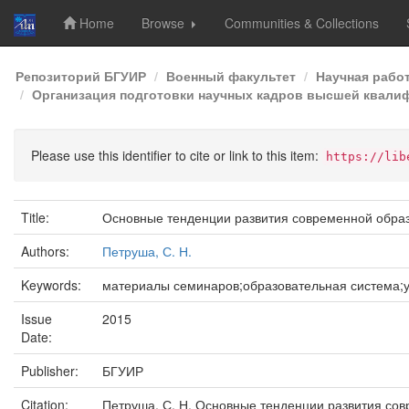
Home
Browse
Communities & Collections
Skip
Репозиторий БГУИР
Военный факультет
Научная рабо
navigation
Организация подготовки научных кадров высшей квалиф
Please use this identifier to cite or link to this item:
https://lib
Title:
Основные тенденции развития современной обра
Authors:
Петруша, С. Н.
Keywords:
материалы семинаров;образовательная система;
Issue
2015
Date:
Publisher:
БГУИР
Citation:
Петруша, С. Н. Основные тенденции развития сов