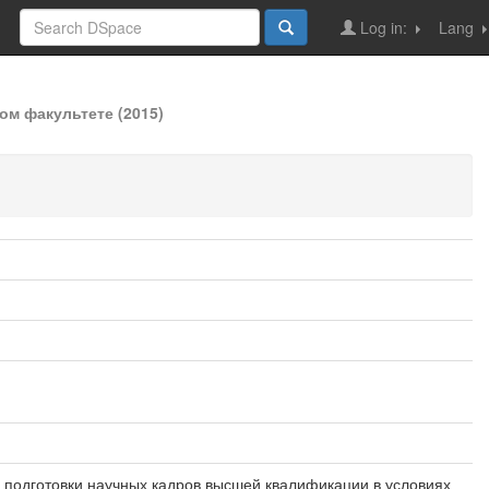
Log in:
Lang
м факультете (2015)
я подготовки научных кадров высшей квалификации в условиях