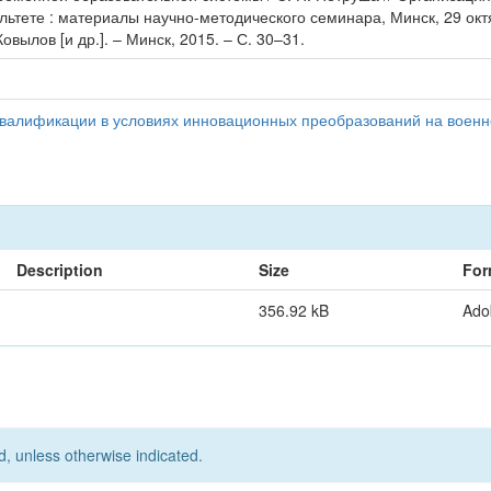
тете : материалы научно-методического семинара, Минск, 29 октя
овылов [и др.]. – Минск, 2015. – С. 30–31.
квалификации в условиях инновационных преобразований на военн
Description
Size
For
356.92 kB
Ado
d, unless otherwise indicated.