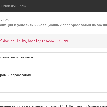
Submission Form
та ВФ
икации в условиях инновационных преобразований на военно
eldoc.bsuir.by/handle/123456789/5599
зовательной системы
уровни образования
ременной образовательной системы / С. Н. Петруша // Организаци