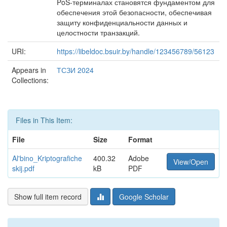
PoS-терминалах становятся фундаментом для
обеспечения этой безопасности, обеспечивая
защиту конфиденциальности данных и
целостности транзакций.
URI:
https://libeldoc.bsuir.by/handle/123456789/56123
Appears in
ТСЗИ 2024
Collections:
Files in This Item:
File
Size
Format
Al'bino_Kriptografiche
400.32
Adobe
View/Open
skij.pdf
kB
PDF
Show full item record
Google Scholar