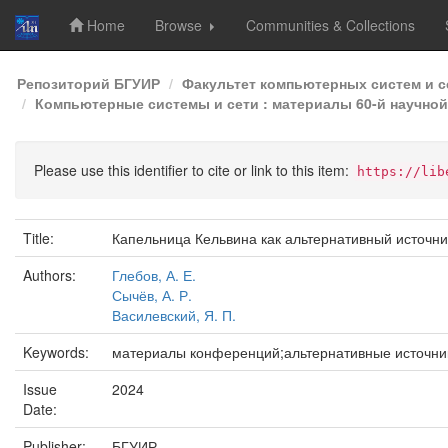
Home
Browse
Communities & Collections
Skip
Репозиторий БГУИР
Факультет компьютерных систем и с
navigation
Компьютерные системы и сети : материалы 60-й научной 
Please use this identifier to cite or link to this item:
https://lib
Title:
Капельница Кельвина как альтернативный источни
Authors:
Глебов, А. Е.
Сычёв, А. Р.
Василевский, Я. П.
Keywords:
материалы конференций;альтернативные источник
Issue
2024
Date:
Publisher:
БГУИР