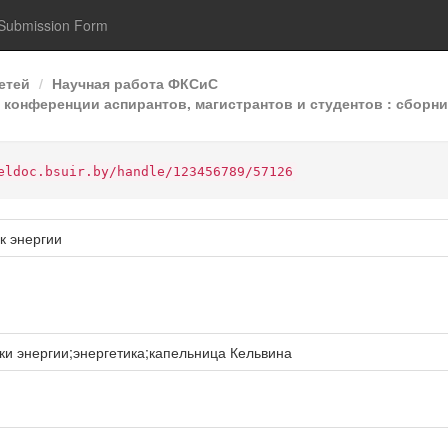
Submission Form
етей
Научная работа ФКСиС
конференции аспирантов, магистрантов и студентов : сборник
eldoc.bsuir.by/handle/123456789/57126
к энергии
и энергии;энергетика;капельница Кельвина