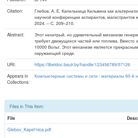
Citation:
Глебов, А. Е. Капельница Кельвина как альтернатив
научной конференции аспирантов, магистрантов и 
2024. – С. 209–210.
Abstract:
Этот нехитрый, но удивительный механизм генери
требует движущихся частей или топлива. Вместо э
10000 Вольт. Этот механизм является прекрасным
окружающей среде.
URI:
https://libeldoc.bsuir.by/handle/123456789/57126
Appears in
Компьютерные системы и сети : материалы 60-й на
Collections:
Files in This Item:
File
Descr
Glebov_Kapel'nica.pdf