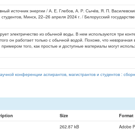
ный источник энергии / А. Е. Глебов, А. Р. Сычёв, Я. П. Василевск
студентов, Минск, 22–26 апреля 2024 г. / Белорусский государст
рует электричество из обычной воды. В нем используются три конт
того он работает только с обычной водой. Похоже, что невзрачная
 примером того, как простые и доступные материалы могут использ
учной конференции аспирантов, магистрантов и студентов : сборн
iption
Size
Format
262.87 kB
Adobe 