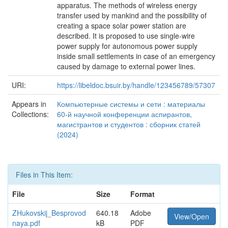
apparatus. The methods of wireless energy
transfer used by mankind and the possibility of
creating a space solar power station are
described. It is proposed to use single-wire
power supply for autonomous power supply
inside small settlements in case of an emergency
caused by damage to external power lines.
URI:
https://libeldoc.bsuir.by/handle/123456789/57307
Appears in
Компьютерные системы и сети : материалы
Collections:
60-й научной конференции аспирантов,
магистрантов и студентов : сборник статей
(2024)
Files in This Item:
File
Size
Format
ZHukovskij_Besprovod
640.18
Adobe
View/Open
naya.pdf
kB
PDF