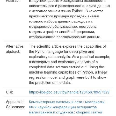
Abstract:
В научной работе исследованы особенности
описательного и разведочного анализа данных
с использованием языка Python. В качестве
практического примера проведен анализ
готового набора данных расходов на
медицинское обслуживание, построены
модель и график линейной регрессии,
отображающие прогнозирование данных.
Alternative
The scientific article explores the capabilities of
abstract:
the Python language for descriptive and
exploratory data analysis. As a practical example,
a descriptive and exploratory analysis of a
completed data set was carried out. Using the
machine learning capabilities of Python, a linear
regression model and graph were built to show
the prediction of the data.
URI:
https://libeldoc.bsuir.by/handle/123456789/57529
Appears in
Компьютерные системы и сети : материалы
Collections:
60-й научной конференции аспирантов,
магистрантов и студентов : сборник статей