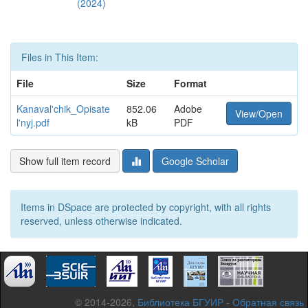
(2024)
Files in This Item:
File
Size
Format
Kanaval'chik_Opisate
852.06
Adobe
View/Open
l'nyj.pdf
kB
PDF
Show full item record
Google Scholar
Items in DSpace are protected by copyright, with all rights
reserved, unless otherwise indicated.
© 2014-2026,
Библиотека БГУИР
-
Обратная связь