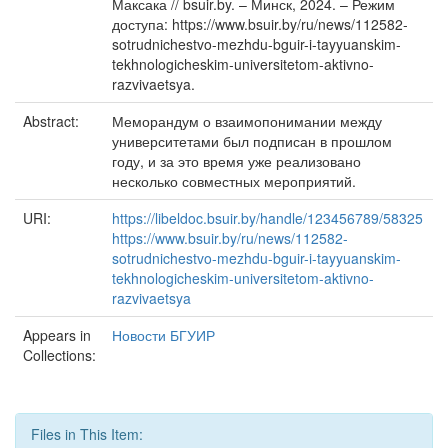
Максака // bsuir.by. – Минск, 2024. – Режим
доступа: https://www.bsuir.by/ru/news/112582-
sotrudnichestvo-mezhdu-bguir-i-tayyuanskim-
tekhnologicheskim-universitetom-aktivno-
razvivaetsya.
Abstract:
Меморандум о взаимопонимании между
университетами был подписан в прошлом
году, и за это время уже реализовано
несколько совместных мероприятий.
URI:
https://libeldoc.bsuir.by/handle/123456789/58325
https://www.bsuir.by/ru/news/112582-
sotrudnichestvo-mezhdu-bguir-i-tayyuanskim-
tekhnologicheskim-universitetom-aktivno-
razvivaetsya
Appears in
Новости БГУИР
Collections:
Files in This Item: