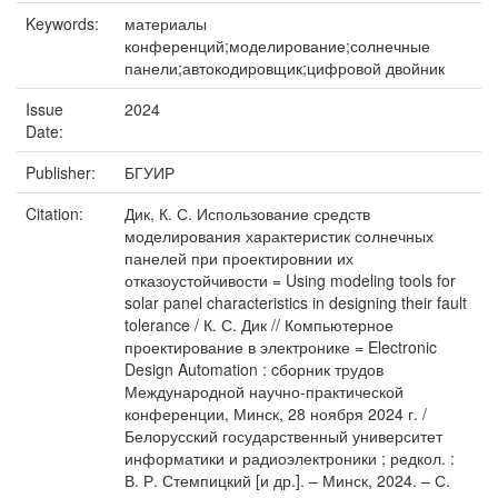
Keywords:
материалы
конференций;моделирование;солнечные
панели;автокодировщик;цифровой двойник
Issue
2024
Date:
Publisher:
БГУИР
Citation:
Дик, К. С. Использование средств
моделирования характеристик солнечных
панелей при проектировнии их
отказоустойчивости = Using modeling tools for
solar panel characteristics in designing their fault
tolerance / К. С. Дик // Компьютерное
проектирование в электронике = Electronic
Design Automation : cборник трудов
Международной научно-практической
конференции, Минск, 28 ноября 2024 г. /
Белорусский государственный университет
информатики и радиоэлектроники ; редкол. :
В. Р. Стемпицкий [и др.]. – Минск, 2024. – С.