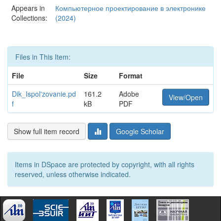
Appears in
Компьютерное проектирование в электронике
Collections:
(2024)
Files in This Item:
File
Size
Format
Dik_Ispol'zovanie.pd
161.2
Adobe
View/Open
f
kB
PDF
Show full item record
Google Scholar
Items in DSpace are protected by copyright, with all rights
reserved, unless otherwise indicated.