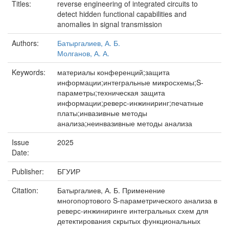
Titles:
reverse engineering of integrated circuits to
detect hidden functional capabilities and
anomalies in signal transmission
Authors:
Батыргалиев, А. Б.
Молганов, А. А.
Keywords:
материалы конференций;защита
информации;интегральные микросхемы;S-
параметры;техническая защита
информации;реверс-инжиниринг;печатные
платы;инвазивные методы
анализа;неинвазивные методы анализа
Issue
2025
Date:
Publisher:
БГУИР
Citation:
Батыргалиев, А. Б. Применение
многопортового S-параметрического анализа в
реверс-инжиниринге интегральных схем для
детектирования скрытых функциональных