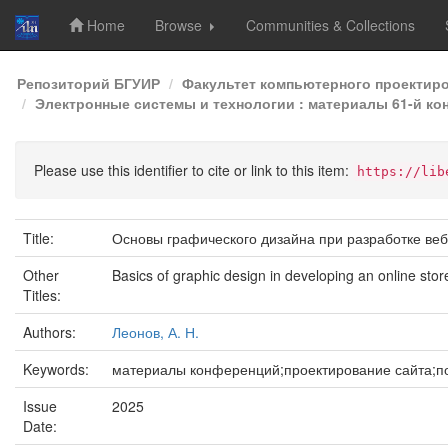
Home
Browse
Communities & Collections
Skip
Репозиторий БГУИР
Факультет компьютерного проектир
navigation
Электронные системы и технологии : материалы 61-й кон
Please use this identifier to cite or link to this item:
https://lib
Title:
Основы графического дизайна при разработке ве
Other
Basics of graphic design in developing an online sto
Titles:
Authors:
Леонов, А. Н.
Keywords:
материалы конференций;проектирование сайта;по
Issue
2025
Date: