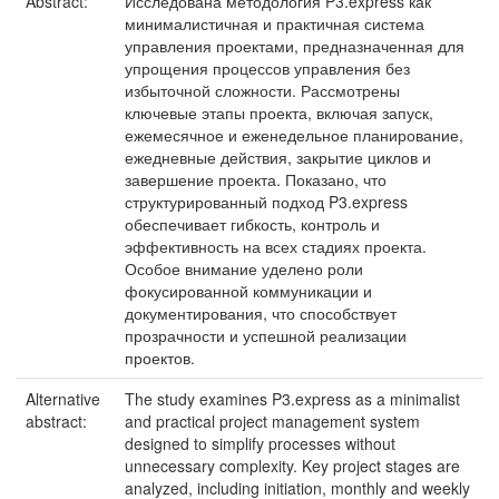
Abstract:
Исследована методология P3.express как
минималистичная и практичная система
управления проектами, предназначенная для
упрощения процессов управления без
избыточной сложности. Рассмотрены
ключевые этапы проекта, включая запуск,
ежемесячное и еженедельное планирование,
ежедневные действия, закрытие циклов и
завершение проекта. Показано, что
структурированный подход P3.express
обеспечивает гибкость, контроль и
эффективность на всех стадиях проекта.
Особое внимание уделено роли
фокусированной коммуникации и
документирования, что способствует
прозрачности и успешной реализации
проектов.
Alternative
The study examines P3.express as a minimalist
abstract:
and practical project management system
designed to simplify processes without
unnecessary complexity. Key project stages are
analyzed, including initiation, monthly and weekly