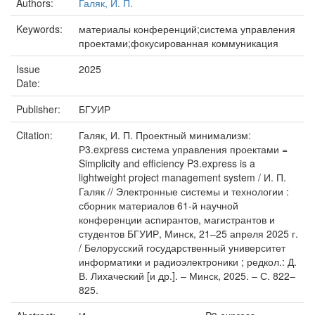
Authors:
Галяк, И. П.
Keywords:
материалы конференций;система управления
проектами;фокусированная коммуникация
Issue
2025
Date:
Publisher:
БГУИР
Citation:
Галяк, И. П. Проектный минимализм:
Р3.express система управления проектами =
Simplicity and efficiency P3.express is a
lightweight project management system / И. П.
Галяк // Электронные системы и технологии :
сборник материалов 61-й научной
конференции аспирантов, магистрантов и
студентов БГУИР, Минск, 21–25 апреля 2025 г.
/ Белорусский государственный университет
информатики и радиоэлектроники ; редкол.: Д.
В. Лихаческий [и др.]. – Минск, 2025. – С. 822–
825.