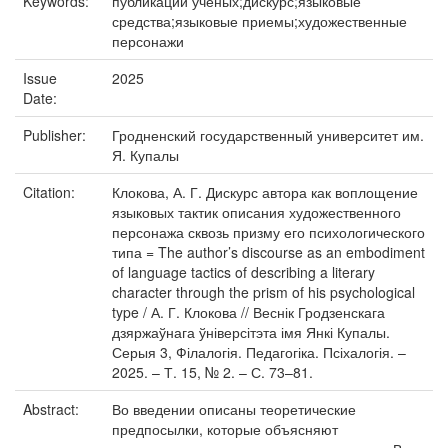
Keywords:
публикации ученых;дискурс;языковые
средства;языковые приемы;художественные
персонажи
Issue
2025
Date:
Publisher:
Гродненский государственный университет им.
Я. Купалы
Citation:
Клокова, А. Г. Дискурс автора как воплощение
языковых тактик описания художественного
персонажа сквозь призму его психологического
типа = The author’s discourse as an embodiment
of language tactics of describing a literary
character through the prism of his psychological
type / А. Г. Клокова // Веснік Гродзенскага
дзяржаўнага ўніверсітэта імя Янкі Купалы.
Серыя 3, Філалогія. Педагогіка. Псіхалогія. –
2025. – Т. 15, № 2. – С. 73–81.
Abstract:
Во введении описаны теоретические
предпосылки, которые объясняют